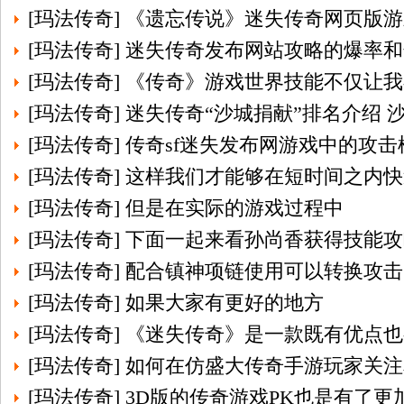
[
玛法传奇
]
《遗忘传说》迷失传奇网页版游
[
玛法传奇
]
迷失传奇发布网站攻略的爆率和
[
玛法传奇
]
《传奇》游戏世界技能不仅让我
[
玛法传奇
]
迷失传奇“沙城捐献”排名介绍 
[
玛法传奇
]
传奇sf迷失发布网游戏中的攻
[
玛法传奇
]
这样我们才能够在短时间之内快
[
玛法传奇
]
但是在实际的游戏过程中
[
玛法传奇
]
下面一起来看孙尚香获得技能攻
[
玛法传奇
]
配合镇神项链使用可以转换攻击
[
玛法传奇
]
如果大家有更好的地方
[
玛法传奇
]
《迷失传奇》是一款既有优点也
[
玛法传奇
]
如何在仿盛大传奇手游玩家关注
[
玛法传奇
]
3D版的传奇游戏PK也是有了更