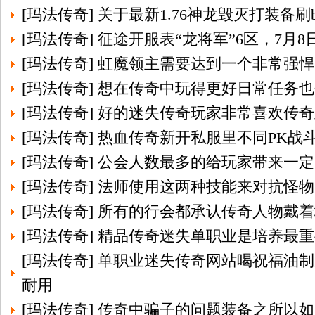
[
玛法传奇
]
关于最新1.76神龙毁灭打装备刷b
[
玛法传奇
]
征途开服表“龙将军”6区，7月
[
玛法传奇
]
虹魔领主需要达到一个非常强悍
[
玛法传奇
]
想在传奇中玩得更好日常任务也
[
玛法传奇
]
好的迷失传奇玩家非常喜欢传奇
[
玛法传奇
]
热血传奇新开私服里不同PK战
[
玛法传奇
]
公会人数最多的给玩家带来一定
[
玛法传奇
]
法师使用这两种技能来对抗怪物
[
玛法传奇
]
所有的行会都承认传奇人物戴着
[
玛法传奇
]
精品传奇迷失单职业是培养最重
[
玛法传奇
]
单职业迷失传奇网站喝祝福油制
耐用
[
玛法传奇
]
传奇中骗子的问题装备之所以如