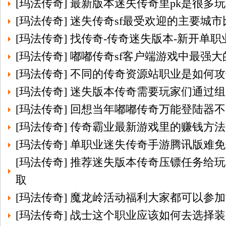
[
玛法传奇
]
最新版本迷失传奇里pk是很多
[
玛法传奇
]
迷失传奇sf最受欢迎的主要城市
[
玛法传奇
]
找传奇-传奇迷失版本-新开单职
[
玛法传奇
]
嘟嘟传奇sf客户端游戏中最强大
[
玛法传奇
]
不同的传奇资源站职业是如何攻
[
玛法传奇
]
迷失版本传奇需要玩家们通过组
[
玛法传奇
]
回想当年嘟嘟传奇万能登陆器不
[
玛法传奇
]
传奇霸业最新游戏里的赚钱方法
[
玛法传奇
]
单职业迷失传奇手游腾讯版难免
[
玛法传奇
]
推荐迷失版本传奇压镖任务给玩
取
[
玛法传奇
]
魔龙岭活动福利大家都可以参加
[
玛法传奇
]
战士这个职业应该如何去选择装