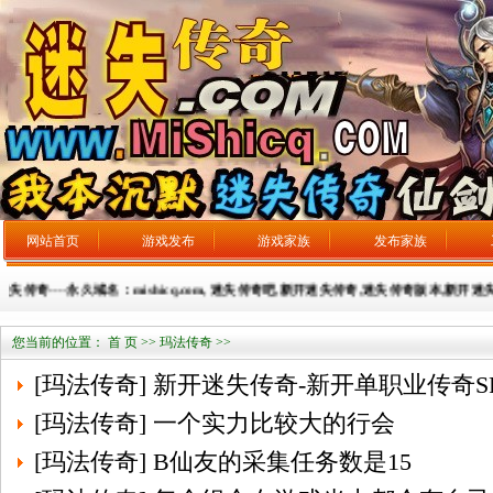
网站首页
游戏发布
游戏家族
发布家族
---永久域名：mishicq.com, 迷失传奇吧,新开迷失传奇,迷失传奇版本,新开迷失传奇网站，
您当前的位置：
首 页
>> 玛法传奇 >>
[
玛法传奇
]
新开迷失传奇-新开单职业传奇S
[
玛法传奇
]
一个实力比较大的行会
[
玛法传奇
]
B仙友的采集任务数是15