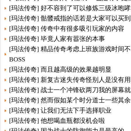
[
玛法传奇
]
好不容到了可以修炼三级冰咆哮
[
玛法传奇
]
骷髅戒指的话若是大家可以买到
[
玛法传奇
]
传奇中有很多吸引玩家的内容
[
玛法传奇
]
毕竟人家有嚣张的本事
[
玛法传奇
]
精品传奇考虑上班族游戏时间不
BOSS
[
玛法传奇
]
而且越高级的效果越明显
[
玛法传奇
]
新复古迷失传奇怪别人是没有用
[
玛法传奇
]
战士一个冲锋砍两刀我的屏幕就
[
玛法传奇
]
然而假如某个时分道士一些其余
[
玛法传奇
]
让我们无法下手选择职业
[
玛法传奇
]
他想喝血瓶都没机会啦
[
玛法传奇
]
因为战士的防御能力是最高的