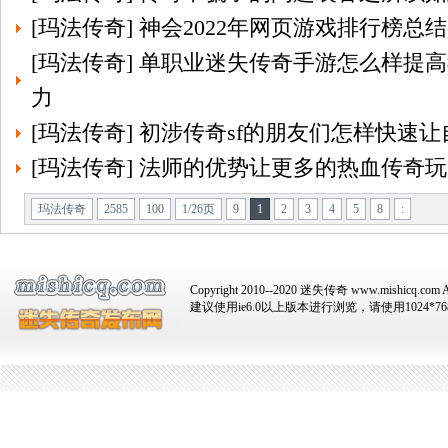
[
玛法传奇
]
神会2022年网页游戏排行榜总
[
玛法传奇
]
单职业迷失传奇手游怎么样提高
力
[
玛法传奇
]
初涉传奇sf的朋友们怎样快速
[
玛法传奇
]
法师的优势让更多的热血传奇玩
玛法传奇
2585
100
1/26页
9
1
2
3
4
5
8
:
Copyright 2010--2020 迷失传奇 www.mishicq.com Al
建议使用ie6.0以上版本进行浏览，请使用1024