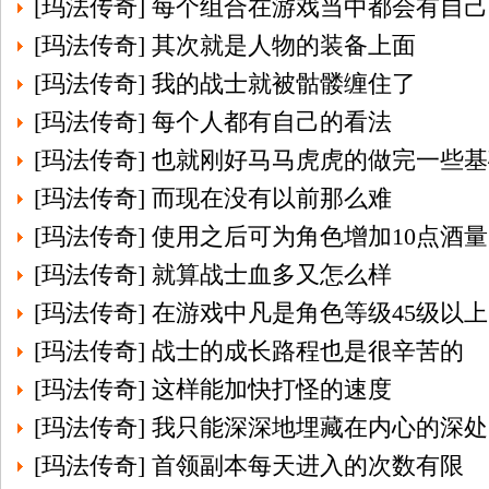
[
玛法传奇
]
每个组合在游戏当中都会有自己
[
玛法传奇
]
其次就是人物的装备上面
[
玛法传奇
]
我的战士就被骷髅缠住了
[
玛法传奇
]
每个人都有自己的看法
[
玛法传奇
]
也就刚好马马虎虎的做完一些基
[
玛法传奇
]
而现在没有以前那么难
[
玛法传奇
]
使用之后可为角色增加10点酒量
[
玛法传奇
]
就算战士血多又怎么样
[
玛法传奇
]
在游戏中凡是角色等级45级以上
[
玛法传奇
]
战士的成长路程也是很辛苦的
[
玛法传奇
]
这样能加快打怪的速度
[
玛法传奇
]
我只能深深地埋藏在内心的深处
[
玛法传奇
]
首领副本每天进入的次数有限