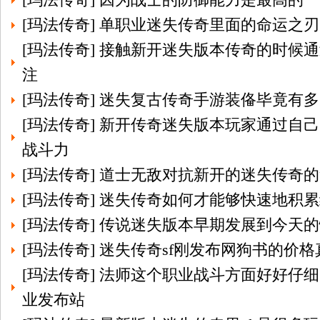
[
玛法传奇
]
单职业迷失传奇里面的命运之刃
[
玛法传奇
]
接触新开迷失版本传奇的时候通
注
[
玛法传奇
]
迷失复古传奇手游装俻毕竟有多
[
玛法传奇
]
新开传奇迷失版本玩家通过自己
战斗力
[
玛法传奇
]
道士无敌对抗新开的迷失传奇的
[
玛法传奇
]
迷失传奇如何才能够快速地积累
[
玛法传奇
]
传说迷失版本早期发展到今天的
[
玛法传奇
]
迷失传奇sf刚发布网狗书的价
[
玛法传奇
]
法师这个职业战斗方面好好仔细
业发布站