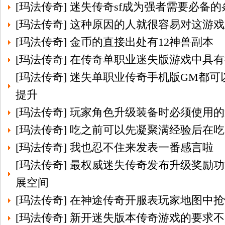
[
玛法传奇
]
迷失传奇sf成为强者需要必备的
[
玛法传奇
]
这种原因的人就很容易对这游戏
[
玛法传奇
]
金币的直接出处有12神兽副本
[
玛法传奇
]
在传奇单职业迷失版游戏中具有
[
玛法传奇
]
迷失单职业传奇手机版GM都可
提升
[
玛法传奇
]
玩家角色升级装备时必须使用的
[
玛法传奇
]
吃之前可以先凝聚满经验后在吃
[
玛法传奇
]
我也忍不住来发表一番感言啦
[
玛法传奇
]
最权威迷失传奇发布升级奖励功
展空间
[
玛法传奇
]
在神途传奇开服表玩家地图中抢
[
玛法传奇
]
新开迷失版本传奇游戏的要求不