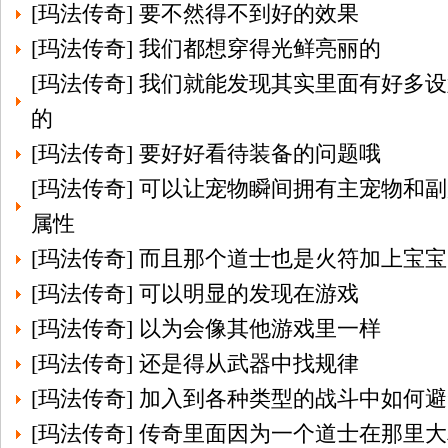
[
玛法传奇
]
要不然得不到好的效果
[
玛法传奇
]
我们都想穿得光鲜亮丽的
[
玛法传奇
]
我们就能发现其实里面有好多设
的
[
玛法传奇
]
要好好看待装备的问题哦
[
玛法传奇
]
可以让宠物瞬间拥有主宠物和副
属性
[
玛法传奇
]
而且那个道士也是火符加上宝宝
[
玛法传奇
]
可以明显的发现在游戏
[
玛法传奇
]
以为会像其他游戏里一样
[
玛法传奇
]
还是得从武器中找规律
[
玛法传奇
]
加入到各种类型的战斗中如何避
[
玛法传奇
]
传奇里面因为一个道士在那里大