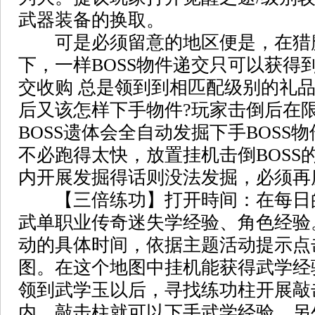
武器装备的换取。
可是必须留意的地区便是，在猎
下，一样BOSS物件递交只可以获得
交收购 总是领到到相匹配级别的礼品
后又该怎样下手物件?玩家击倒后在
BOSS遗体会全自动发掘下手BOSS物
不必跑得太快，放置挂机击倒BOSS
内开展发掘得话则没法发掘，必须再
【三倍练功】打开時间：在每日的11:
武单职业传奇迷失学经验、角色经验
动的具体时间，依据主题活动提示点
图。在这个地图中挂机能获得武学经
领到武学玉以后，寻找练功柱开展敲
内，敲击柱就可以下手武学经验。另