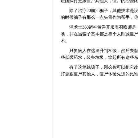
层团队打更跟僵尸其他人，僵尸的经验
除了治疗20前江骗子，其他技术是没
的时候骗子有那么一点头骨作为帮手，
湖术士360诸神黄昏开服表召唤师是
唤，并在当骗子基本都是靠个人削减僵尸
术。
只要病人在这里升到20级，然后去骷
些低级药水，装备垃圾，拿起所有这些
有了这笔钱骗子，那么你可以把它改成
打更跟僵尸其他人，僵尸体验先进的比