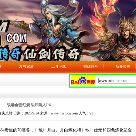
族
发布家族
工具下载
特殊符号
新开传奇
战场全套红烧法师两人PK
 日期：2025/9/14 来源：www.mishicq.com 人气：
93
4贵重的70装备，〖散〗月白、月白炼化和〖散〗虚无和四色炼化适合