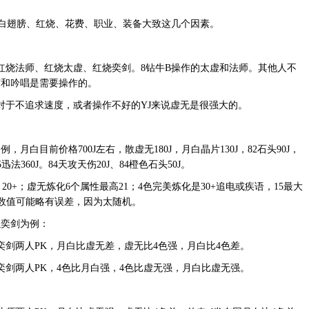
翅膀、红烧、花费、职业、装备大致这几个因素。
烧法师、红烧太虚、红烧奕剑。8钻牛B操作的太虚和法师。其他人不
度和吟唱是需要操作的。
于不追求速度，或者操作不好的YJ来说虚无是很强大的。
目前价格700J左右，散虚无180J，月白晶片130J，82石头90J，
75迅法360J。84天攻天伤20J、84橙色石头50J。
0+；虚无炼化6个属性最高21；4色完美炼化是30+追电或疾语，15最大
，数值可能略有误差，因为太随机。
奕剑为例：
两人PK，月白比虚无差，虚无比4色强，月白比4色差。
两人PK，4色比月白强，4色比虚无强，月白比虚无强。