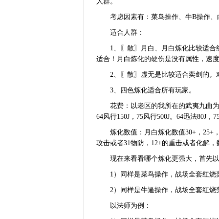
人群。
考虑因素有：菜鸟操作、牛B操作、白
适合人群：
1、〖散〗月白、月白炼化比较适合红
适合！月白炼化的硬伤是没有属性，速
2、〖散〗虚无是比较适合奕剑的。对
3、四色炼化适合所有玩家。
花费：以老区的我所在的武夷九曲为例，月白
64风行150J，75风行500J。64迅法80J，
炼化数值：月白炼化数值30+，25+，2
攻击或者31物防，12+的重击或者化解
现在来看看哪个炼化更强大，首先以
1）同样是菜鸟操作，战场全套红烧奕剑
2）同样是牛逼操作，战场全套红烧奕剑
以法师为例：