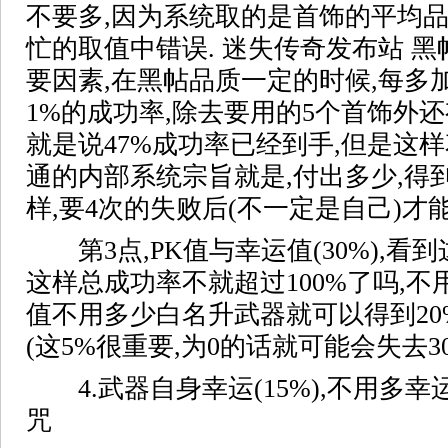
不要多,因为系统取的是首饰的平均品
忙的取值中错误. 迷失传奇发布站 
要因素,在黑帖品质一定的时候,每多
1%的成功率,除去要用的5个首饰外还
就是说47%成功率已经到手,但是这样
通的内部系统宗旨就是,付出多少,得
样,要4次的失败后(不一定是自己)才能
第3点,PK值与幸运值(30%),看
这样总成功率不就超过100%了吗,不用
值不用多少白名升武器就可以得到20
(这5%很重要,为0的话就可能会失去3
4.武器自身幸运(15%),不用多幸
咒